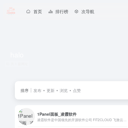
首页
排行榜
次导航
halo
共 1 篇网址
排序
发布
更新
浏览
点赞
1Panel面板_凌霞软件
凌霞软件是中国领先的开源软件公司 FIT2CLOUD 飞致云的全资子公司，专注于飞致云旗下开源软件专业版产品的商业化运营，致力于为中国数字化团队提供被广泛验证、可信赖的通用工具软件。包括 Halo 专业版，1Panel 专业版。1Panel 是新一代 Linux 服务器运维管理面板，Halo 是博客及大型网站均可适用的内容管理系统(CMS)。