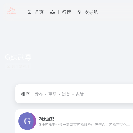
首页
排行榜
次导航
G妹武尊
共 1 篇网址
排序
发布
更新
浏览
点赞
G妹游戏
G妹游戏平台是一家网页游戏服务供应平台。游戏产品包括：武尊怀旧版,少年群侠传,武尊私服,火影忍者online,传奇霸业,傲视遮天,烈火战神,武尊手游,武神赵子龙,天行剑等众多精品网页游戏。G妹游戏致力于游戏精细运营及优质客户服务，以口碑和服务质量赢得玩家美誉，成为深受玩家喜爱的优质线上游戏运营品牌。