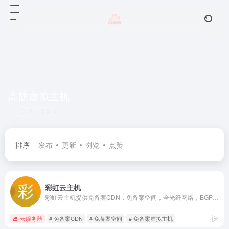
高防虚拟主机
共 1 篇网址
排序
发布
更新
浏览
点赞
彩虹云主机
彩虹云主机提供免备案CDN，免备案空间，全光纤网络，BGP智能多线，直连大陆ChinaNET骨干端口,资源存放在郑州、洛阳、洛杉矶、韩国、香港等多个数据中心,已实现所有主机/云服务器的SSD固态硬盘部署，硬盘读写能力提升5倍，彻底解决高并发问题，可满足高IO需求的数据库等在线业务
云服务器
# 免备案CDN
# 免备案空间
# 免备案虚拟主机