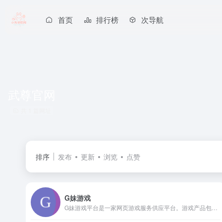
首页
排行榜
次导航
武尊官网
共 1 篇网址
排序
发布
更新
浏览
点赞
G妹游戏
G妹游戏平台是一家网页游戏服务供应平台。游戏产品包括：武尊怀旧版,少年群侠传,武尊私服,火影忍者online,传奇霸业,傲视遮天,烈火战神,武尊手游,武神赵子龙,天行剑等众多精品网页游戏。G妹游戏致力于游戏精细运营及优质客户服务，以口碑和服务质量赢得玩家美誉，成为深受玩家喜爱的优质线上游戏运营品牌。