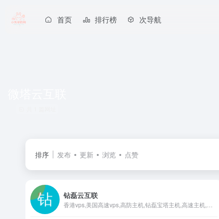
首页
排行榜
次导航
微塔云互联
共 1 篇网址
排序
发布
更新
浏览
点赞
钻磊云互联
香港vps,美国高速vps,高防主机,钻磊宝塔主机,高速主机,钻磊云互联,钻磊云,微塔云互联,宝塔主机,bthost主机,zlidc6.com,钻磊云互联,专注高防高速稳定的宝塔主机,bthost宝塔分销系统支持宝塔面板中的独立站点管理，支持在线文件、防火墙、网站监控报表、网站防篡改等插件，后台支持宝塔面板的插件安装、更新，是集宝塔面板管理、主机分销一体的解决方案