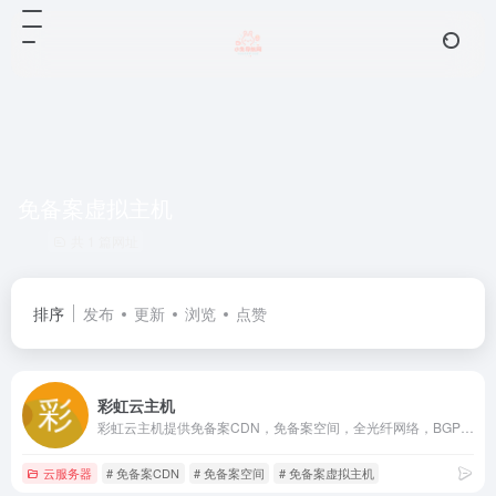
免备案虚拟主机
共 1 篇网址
排序
发布
更新
浏览
点赞
彩虹云主机
彩虹云主机提供免备案CDN，免备案空间，全光纤网络，BGP智能多线，直连大陆ChinaNET骨干端口,资源存放在郑州、洛阳、洛杉矶、韩国、香港等多个数据中心,已实现所有主机/云服务器的SSD固态硬盘部署，硬盘读写能力提升5倍，彻底解决高并发问题，可满足高IO需求的数据库等在线业务
云服务器
# 免备案CDN
# 免备案空间
# 免备案虚拟主机