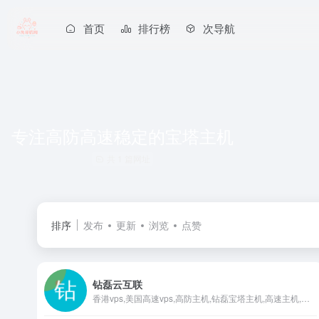
首页
排行榜
次导航
专注高防高速稳定的宝塔主机
共 1 篇网址
排序
发布
更新
浏览
点赞
钻磊云互联
香港vps,美国高速vps,高防主机,钻磊宝塔主机,高速主机,钻磊云互联,钻磊云,微塔云互联,宝塔主机,bthost主机,zlidc6.com,钻磊云互联,专注高防高速稳定的宝塔主机,bthost宝塔分销系统支持宝塔面板中的独立站点管理，支持在线文件、防火墙、网站监控报表、网站防篡改等插件，后台支持宝塔面板的插件安装、更新，是集宝塔面板管理、主机分销一体的解决方案